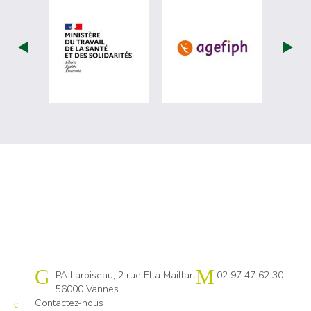
visiter les site de Ministère du travail (
visiter les si
Cap emploi 56
PA Laroiseau, 2 rue Ella Maillart
02 97 47 62 30
56000 Vannes
Contactez-nous