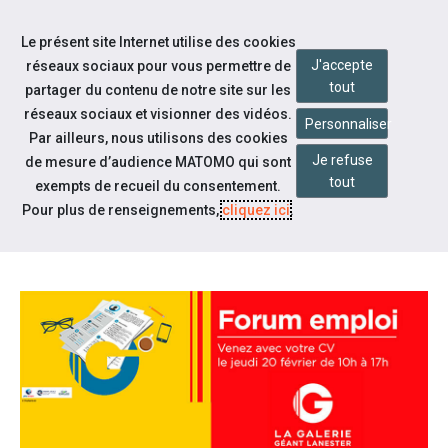
Accéder à notre page Youtube
Accéder à notre page Linkedin
Aller à la navigation
Le présent site Internet utilise des cookies
Aller au contenu
J'accepte
réseaux sociaux pour vous permettre de
tout
partager du contenu de notre site sur les
réseaux sociaux et visionner des vidéos.
Personnaliser
Par ailleurs, nous utilisons des cookies
Je refuse
de mesure d’audience MATOMO qui sont
Notre actualité
tout
exempts de recueil du consentement.
FORUM DE L'EMPLOI À
Pour plus de renseignements,
cliquez ici
.
LANESTER LE 20 FÉVRIER 2020