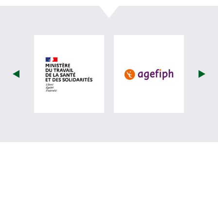
visiter les site de Ministère du travail (
visiter les si