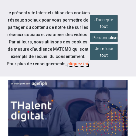
Accéder à notre page Youtube
Accéder à notre page Linkedin
Aller à la navigation
Le présent site Internet utilise des cookies
Aller au contenu
J'accepte
réseaux sociaux pour vous permettre de
tout
partager du contenu de notre site sur les
réseaux sociaux et visionner des vidéos.
Personnaliser
Par ailleurs, nous utilisons des cookies
Je refuse
de mesure d’audience MATOMO qui sont
Notre actualité
tout
exempts de recueil du consentement.
THALENT DIGITAL
Pour plus de renseignements,
cliquez ici
.