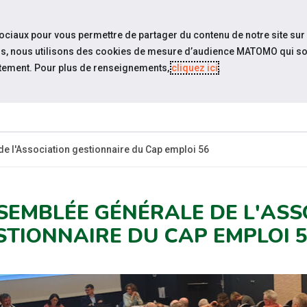
travel_explore
settings_accessibility
Sites du réseau
Acc
sociaux pour vous permettre de partager du contenu de notre site sur
eurs, nous utilisons des cookies de mesure d’audience MATOMO qui so
tement. Pour plus de renseignements,
cliquez ici
.
 SOMMES-
ESPACE
ÉVÉNEMENTS
ACTUA
NOUS ?
EMPLOYEUR
e l'Association gestionnaire du Cap emploi 56
SEMBLÉE GÉNÉRALE DE L'ASS
STIONNAIRE DU CAP EMPLOI 