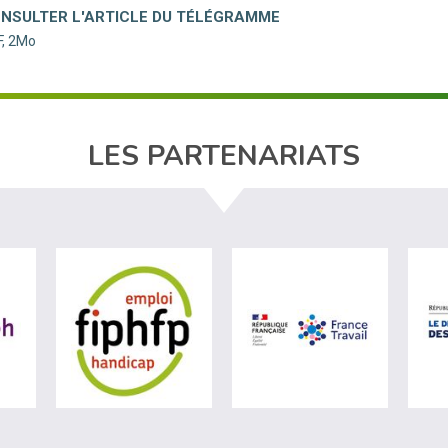
NSULTER L'ARTICLE DU TÉLÉGRAMME
, 2Mo
LES PARTENARIATS
ère du travail (nouvelle fenêtre)
visiter les site de Agefiph (nouvelle fenêtre)
visiter les site de Fiphfp (nouvelle fenêt
visiter les 