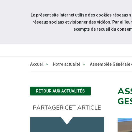
Accéder à notre page Youtube
Accéder à notre page Linkedin
Aller à la navigation
Le présent site Internet utilise des cookies réseaux 
Aller au contenu
réseaux sociaux et visionner des vidéos. Par aill
exempts de recueil du consen
QUI
Accueil
Notre actualité
Assemblée Générale d
AS
RETOUR AUX ACTUALITÉS
GE
PARTAGER CET ARTICLE