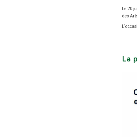
Le 20 j
des Art
L'occas
La p