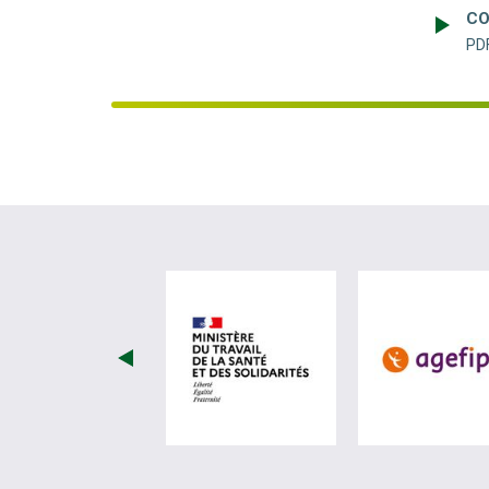
CO
PDF
visiter les site de Minist