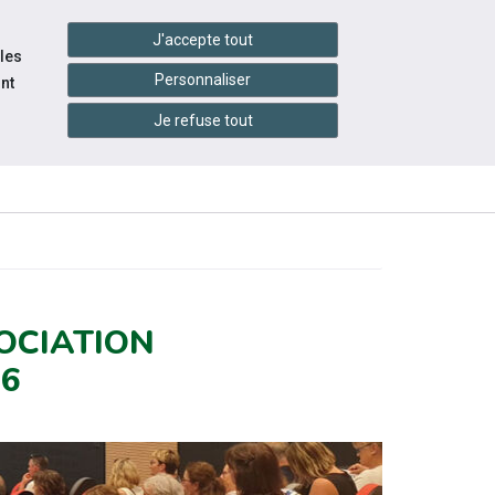
handshake
essibilité
Services en ligne
J'accepte tout
 les
Personnaliser
nt
Je refuse tout
INFOS
LITÉS
RESSOURCES
PRATIQUES
OCIATION
56