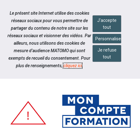
Accéder à notre page Youtube
Accéder à notre page Linkedin
Aller à la navigation
Le présent site Internet utilise des cookies
Aller au contenu
J'accepte
réseaux sociaux pour vous permettre de
tout
partager du contenu de notre site sur les
réseaux sociaux et visionner des vidéos. Par
Personnaliser
ailleurs, nous utilisons des cookies de
Je refuse
mesure d’audience MATOMO qui sont
Notre actualité
tout
exempts de recueil du consentement. Pour
ATTENTION AUX ARNAQUES CPF
plus de renseignements,
cliquez ici
.