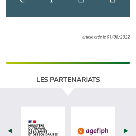
article crée le 01/08/2022
LES PARTENARIATS
visiter les site de Ministère du travail (nou
visiter les sit