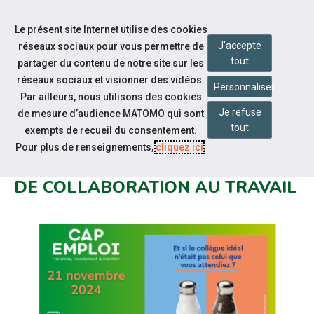
Accéder à notre page Youtube
Accéder à notre page Linkedin
Aller à la navigation
Le présent site Internet utilise des cookies
Aller au contenu
J'accepte
réseaux sociaux pour vous permettre de
tout
partager du contenu de notre site sur les
réseaux sociaux et visionner des vidéos.
Personnaliser
Par ailleurs, nous utilisons des cookies
Je refuse
de mesure d’audience MATOMO qui sont
Notre actualité
tout
exempts de recueil du consentement.
DUODAY 2024, ENSEMBLE POUR
Pour plus de renseignements,
cliquez ici
.
UNE JOURNÉE D'INCLUSION ET
DE COLLABORATION AU TRAVAIL