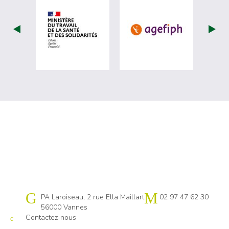
visiter les site de Ministère du travail (
visiter les si
Cap emploi 56
PA Laroiseau, 2 rue Ella Maillart
02 97 47 62 30
56000 Vannes
Contactez-nous