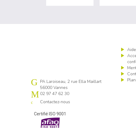
Aide
Acce
conf
Ment
Cont
Plan
Cap emploi 56
PA Laroiseau, 2 rue Ella Maillart
56000 Vannes
02 97 47 62 30
Contactez-nous
Certifié ISO 9001