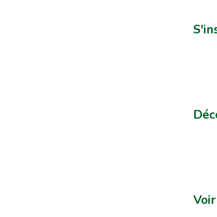
S'in
Déco
Voir