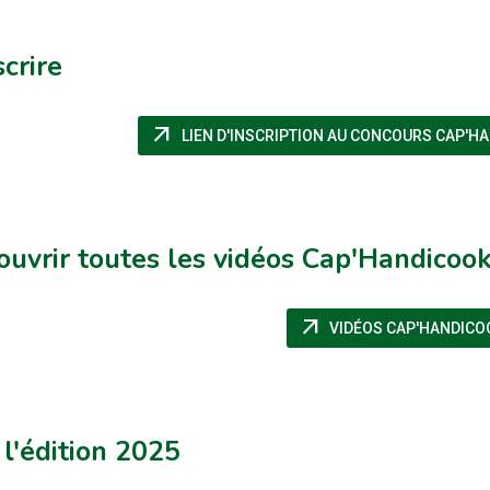
scrire
arrow_outward
LIEN D'INSCRIPTION AU CONCOURS CAP'HA
uvrir toutes les vidéos Cap'Handicoo
arrow_outward
VIDÉOS CAP'HANDICO
 l'édition 2025