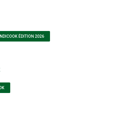
(NOUVELLE FENÊTRE)
NDICOOK ÉDITION 2026
k
(NOUVELLE FENÊTRE)
OK