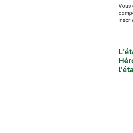
Vous 
compé
inscri
L'ét
Héro
l'é