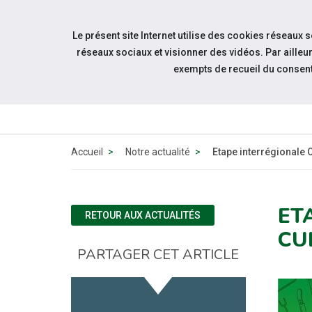
Accéder à notre page Youtube
Accéder à notre page Linkedin
Aller à la navigation
Le présent site Internet utilise des cookies réseaux 
Aller au contenu
réseaux sociaux et visionner des vidéos. Par aill
exempts de recueil du consen
QUI
Accueil
Notre actualité
Etape interrégionale
ET
RETOUR AUX ACTUALITÉS
CU
PARTAGER CET ARTICLE