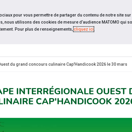
travel_explore
settings_accessibility
Sites du réseau
Acc
sociaux pour vous permettre de partager du contenu de notre site sur
eurs, nous utilisons des cookies de mesure d’audience MATOMO qui so
tement. Pour plus de renseignements,
cliquez ici
.
 SOMMES-
ESPACE
ÉVÉNEMENTS
ACTUA
NOUS ?
EMPLOYEUR
 Ouest du grand concours culinaire Cap'Handicook 2026 le 30 mars
APE INTERRÉGIONALE OUEST
LINAIRE CAP'HANDICOOK 202