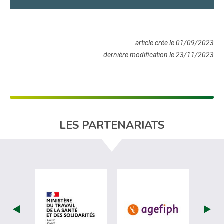
article crée le 01/09/2023
dernière modification le 23/11/2023
LES PARTENARIATS
visiter les site de Ministère du travail (
visiter les si