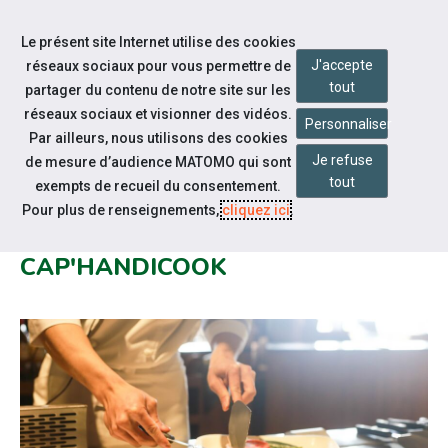
Accéder à notre page Youtube
Accéder à notre page Linkedin
Aller à la navigation
Le présent site Internet utilise des cookies
Aller au contenu
J'accepte
réseaux sociaux pour vous permettre de
tout
partager du contenu de notre site sur les
réseaux sociaux et visionner des vidéos.
Personnaliser
Par ailleurs, nous utilisons des cookies
Je refuse
de mesure d’audience MATOMO qui sont
Notre actualité
tout
exempts de recueil du consentement.
REPORT DATE RÉGIONALE -
Pour plus de renseignements,
cliquez ici
.
GRAND CONCOURS CULINAIRE
CAP'HANDICOOK