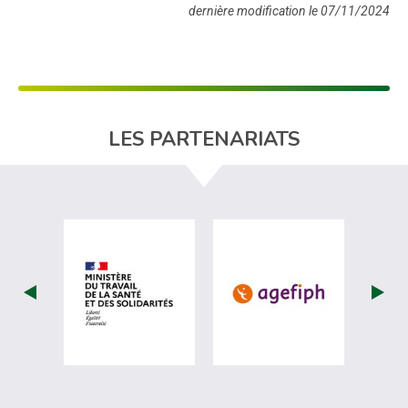
dernière modification le 07/11/2024
LES PARTENARIATS
visiter les site de Ministère du travail (
visiter les si