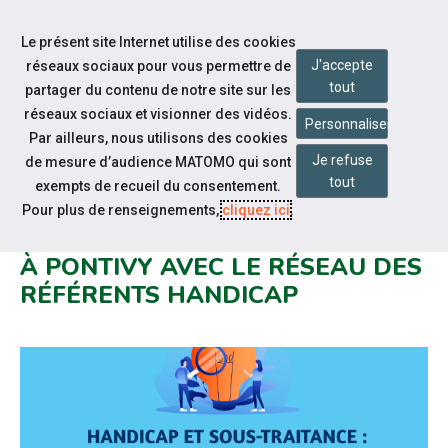
Accéder à notre page Youtube
Accéder à notre page Linkedin
Aller à la navigation
Le présent site Internet utilise des cookies
Aller au contenu
J'accepte
réseaux sociaux pour vous permettre de
tout
partager du contenu de notre site sur les
réseaux sociaux et visionner des vidéos.
Personnaliser
Par ailleurs, nous utilisons des cookies
Je refuse
de mesure d’audience MATOMO qui sont
Notre actualité
tout
exempts de recueil du consentement.
HANDICAP ET SOUS-TRAITANCE :
Pour plus de renseignements,
cliquez ici
.
RENDEZ-VOUS LE 19 NOVEMBRE
À PONTIVY AVEC LE RÉSEAU DES
RÉFÉRENTS HANDICAP