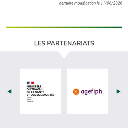
dernière modification le 11/06/2026
LES PARTENARIATS
visiter les site de Ministère du travail (
visiter les si