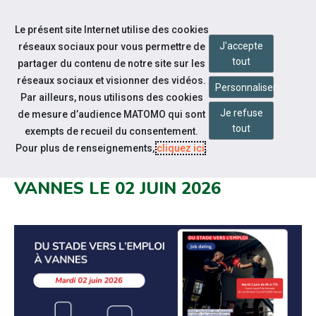
Accéder à notre page Youtube
Accéder à notre page Linkedin
Aller à la navigation
Le présent site Internet utilise des cookies
Aller au contenu
J'accepte
réseaux sociaux pour vous permettre de
tout
partager du contenu de notre site sur les
réseaux sociaux et visionner des vidéos.
Personnaliser
Par ailleurs, nous utilisons des cookies
Je refuse
de mesure d’audience MATOMO qui sont
Notre actualité
tout
exempts de recueil du consentement.
JOB DATING « DU STADE VERS
Pour plus de renseignements,
cliquez ici
.
L’EMPLOI » - SAVATE-BOXE À
VANNES LE 02 JUIN 2026