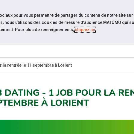
travel_explore
settings_accessibility
Sites du réseau
Acc
sociaux pour vous permettre de partager du contenu de notre site sur
eurs, nous utilisons des cookies de mesure d’audience MATOMO qui so
tement. Pour plus de renseignements,
cliquez ici
.
 SOMMES-
ESPACE
ÉVÉNEMENTS
ACTUA
NOUS ?
EMPLOYEUR
r la rentrée le 11 septembre à Lorient
B DATING - 1 JOB POUR LA RE
PTEMBRE À LORIENT