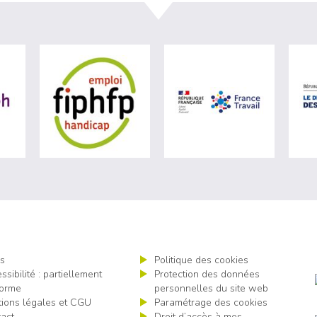
ère du travail (nouvelle fenêtre)
visiter les site de Agefiph (nouvelle fenêtre)
visiter les site de Fiphfp (nouvelle fenêt
visiter les 
s
Politique des cookies
ssibilité : partiellement
Protection des données
orme
personnelles du site web
ions légales et CGU
Paramétrage des cookies
act
Droit d’accès à mes