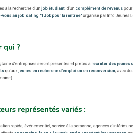
es à la recherche d’un
job étudiant
, d’un
complément de revenus
pour 
vous au job‑dating "1 Job pour la rentrée"
organisé par Info Jeunes Lo
 qui ?
gtaine d’entreprises seront présentes et prêtes à
recruter des jeunes d
ts
qu’aux
jeunes en recherche d’emploi ou en reconversion
, avec de
maine).
eurs représentés variés :
ation rapide, événementiel, service à la personne, agences d’intérim, net
udiants
en semaine, le soir, le week-end ou pendant les vacances
, v