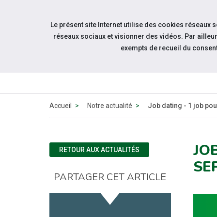
Accéder à notre page Youtube
Accéder à notre page Linkedin
Aller à la navigation
Le présent site Internet utilise des cookies réseaux 
Aller au contenu
réseaux sociaux et visionner des vidéos. Par aill
exempts de recueil du consen
QUI
Accueil
Notre actualité
Job dating - 1 job pou
JO
RETOUR AUX ACTUALITÉS
SE
PARTAGER CET ARTICLE