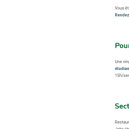
Vous êt
Rendez-
Pour
Une vin
étudian
15h/se
Sect
Restaur
Jobs ét