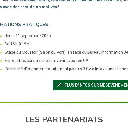
s avec des recruteurs motivés
!
MATIONS PRATIQUES :
Jeudi 11 septembre 2025
De 16 h à 19 h
Stade du Moustoir (Salon du Port), en face du Bureau Information J
Entrée libre, sans inscription, venir avec son CV.
Possibilité d'imprimer gratuitement jusqu’à 3 CV à Info Jeunes Lorien
arrow_outward
PLUS D'INFOS SUR MESEVENEME
LES PARTENARIATS