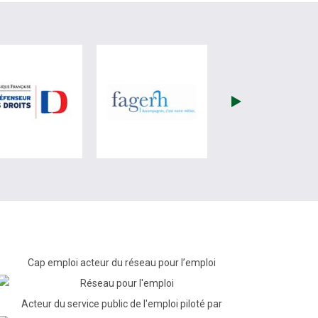
re)
site de France Travail (nouvelle fenêtre)
visiter les site de Défenseur des droits (nouvelle fenêtr
visiter les site de Fagerh (
Cap emploi acteur du réseau pour l’emploi
Acteur du service public de l'emploi piloté par