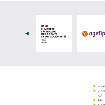
visiter les site de Minist
Aide
Acce
conf
Ment
Cont