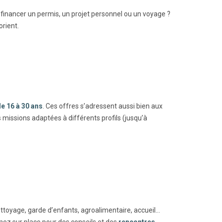
financer un permis, un projet personnel ou un voyage ?
rient.
e 16 à 30 ans
. Ces offres s’adressent aussi bien aux
s missions adaptées à différents profils (jusqu’à
toyage, garde d’enfants, agroalimentaire, accueil...
enez sur place pour des conseils et des
rencontres