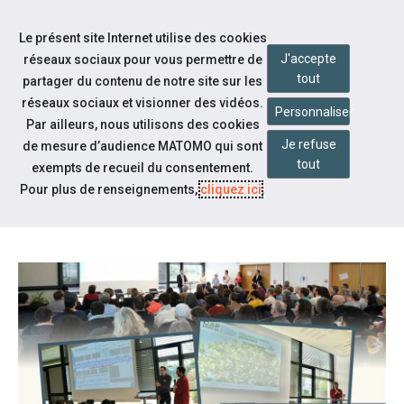
Accéder à notre page Youtube
Accéder à notre page Linkedin
Aller à la navigation
Le présent site Internet utilise des cookies
Aller au contenu
J'accepte
réseaux sociaux pour vous permettre de
tout
partager du contenu de notre site sur les
réseaux sociaux et visionner des vidéos.
Personnaliser
Par ailleurs, nous utilisons des cookies
Je refuse
de mesure d’audience MATOMO qui sont
Notre actualité
tout
exempts de recueil du consentement.
JOURNÉE AUTOUR DU MAINTIEN
Pour plus de renseignements,
cliquez ici
.
EN EMPLOI - 30 MARS 2023