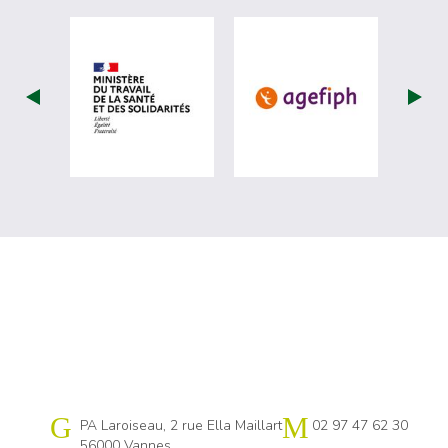
visiter les site de Ministère du travail (
visiter les si
Cap emploi 56
PA Laroiseau, 2 rue Ella Maillart
02 97 47 62 30
56000 Vannes