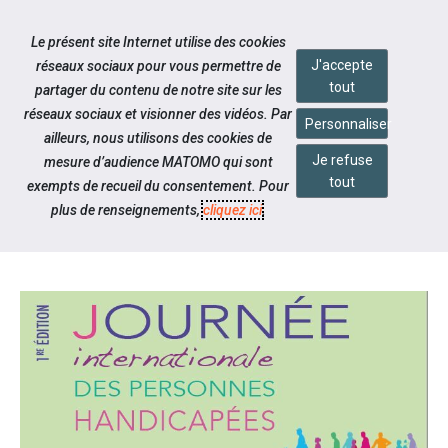
Accéder à notre page Youtube
Accéder à notre page Linkedin
Aller à la navigation
Le présent site Internet utilise des cookies
Aller au contenu
J'accepte
réseaux sociaux pour vous permettre de
tout
partager du contenu de notre site sur les
réseaux sociaux et visionner des vidéos. Par
Personnaliser
ailleurs, nous utilisons des cookies de
Je refuse
mesure d’audience MATOMO qui sont
Notre actualité
tout
exempts de recueil du consentement. Pour
JOURNÉE INTERNATIONALE DES
plus de renseignements,
cliquez ici
.
PERSONNES HANDICAPÉES