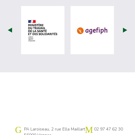
visiter les site de Ministère du travail (nou
visiter les sit
Cap emploi 56
PA Laroiseau, 2 rue Ella Maillart
02 97 47 62 30