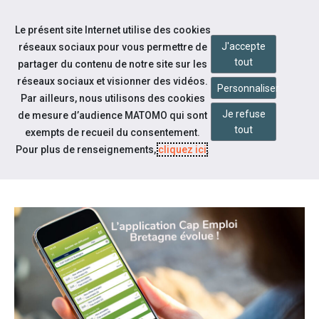
Accéder à notre page Youtube
Accéder à notre page Linkedin
Aller à la navigation
Le présent site Internet utilise des cookies
Aller au contenu
J'accepte
réseaux sociaux pour vous permettre de
tout
partager du contenu de notre site sur les
réseaux sociaux et visionner des vidéos.
Personnaliser
Par ailleurs, nous utilisons des cookies
Je refuse
de mesure d’audience MATOMO qui sont
Notre actualité
tout
exempts de recueil du consentement.
L'APPLICATION CAP EMPLOI
Pour plus de renseignements,
cliquez ici
.
BRETAGNE ÉVOLUE !