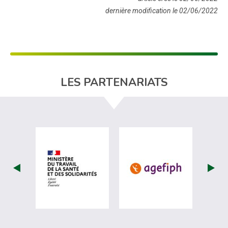
dernière modification le 02/06/2022
LES PARTENARIATS
visiter les site de Ministère du travail (
visiter les si