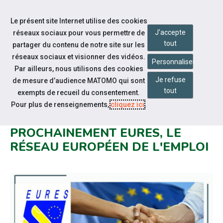
Accéder à notre page Youtube
Accéder à notre page Linkedin
Aller à la navigation
Le présent site Internet utilise des cookies
Aller au contenu
J'accepte
réseaux sociaux pour vous permettre de
tout
partager du contenu de notre site sur les
réseaux sociaux et visionner des vidéos.
Personnaliser
Par ailleurs, nous utilisons des cookies
Je refuse
de mesure d’audience MATOMO qui sont
Notre actualité
tout
exempts de recueil du consentement.
LE RÉSEAU DES CAP EMPLOI
Pour plus de renseignements,
cliquez ici
.
RETENU POUR INTÉGRER
PROCHAINEMENT EURES, LE
RÉSEAU EUROPÉEN DE L'EMPLOI