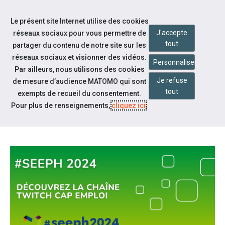
Accéder à notre page Youtube
Accéder à notre page Linkedin
Aller à la navigation
Le présent site Internet utilise des cookies
Aller au contenu
J'accepte
réseaux sociaux pour vous permettre de
tout
partager du contenu de notre site sur les
réseaux sociaux et visionner des vidéos.
Personnaliser
Par ailleurs, nous utilisons des cookies
Je refuse
de mesure d’audience MATOMO qui sont
Notre actualité
tout
exempts de recueil du consentement.
PROGRAMME TWITCH DURANT
Pour plus de renseignements,
cliquez ici
.
LA SEEPH 2024