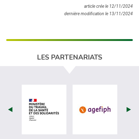
article crée le 12/11/2024
dernière modification le 13/11/2024
LES PARTENARIATS
visiter les site de Ministère du travail (
visiter les si