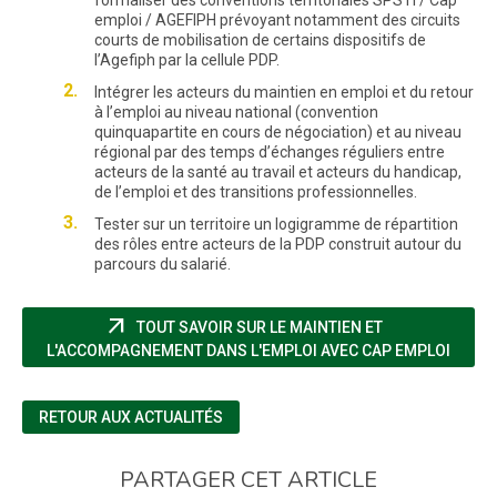
formaliser des conventions territoriales SPSTI / Cap
emploi / AGEFIPH prévoyant notamment des circuits
courts de mobilisation de certains dispositifs de
l’Agefiph par la cellule PDP.
Intégrer les acteurs du maintien en emploi et du retour
à l’emploi au niveau national (convention
quinquapartite en cours de négociation) et au niveau
régional par des temps d’échanges réguliers entre
acteurs de la santé au travail et acteurs du handicap,
de l’emploi et des transitions professionnelles.
Tester sur un territoire un logigramme de répartition
des rôles entre acteurs de la PDP construit autour du
parcours du salarié.
arrow_outward
TOUT SAVOIR SUR LE MAINTIEN ET
(NOUV
L'ACCOMPAGNEMENT DANS L'EMPLOI AVEC CAP EMPLOI
RETOUR AUX ACTUALITÉS
PARTAGER CET ARTICLE