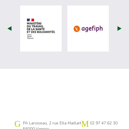
visiter les site de Ministère du travail (
visiter les si
Cap emploi 56
PA Laroiseau, 2 rue Ella Maillart
02 97 47 62 30
56000 Vannes