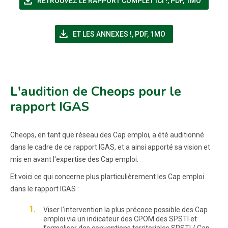
file_download
RETROUVEZ LE RAPPORT COMPLET ICI !
,
PDF, 1MO
file_download
(NOUVELLE FENÊTRE)
ET LES ANNEXES !
,
PDF, 1MO
L'audition de Cheops pour le
rapport IGAS
Cheops, en tant que réseau des Cap emploi, a été auditionné
dans le cadre de ce rapport IGAS, et a ainsi apporté sa vision et
mis en avant l'expertise des Cap emploi.
Et voici ce qui concerne plus plarticulièrement les Cap emploi
dans le rapport IGAS :
Viser l’intervention la plus précoce possible des Cap
emploi via un indicateur des CPOM des SPSTI et