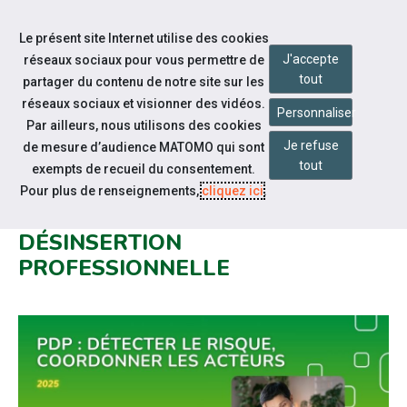
Accéder à notre page Youtube
Accéder à notre page Linkedin
Aller à la navigation
Le présent site Internet utilise des cookies
Aller au contenu
J'accepte
réseaux sociaux pour vous permettre de
tout
partager du contenu de notre site sur les
réseaux sociaux et visionner des vidéos.
Personnaliser
Par ailleurs, nous utilisons des cookies
Je refuse
de mesure d’audience MATOMO qui sont
Notre actualité
tout
exempts de recueil du consentement.
RAPPORT IGAS SUR LA
Pour plus de renseignements,
cliquez ici
.
PRÉVENTION DE LA
DÉSINSERTION
PROFESSIONNELLE