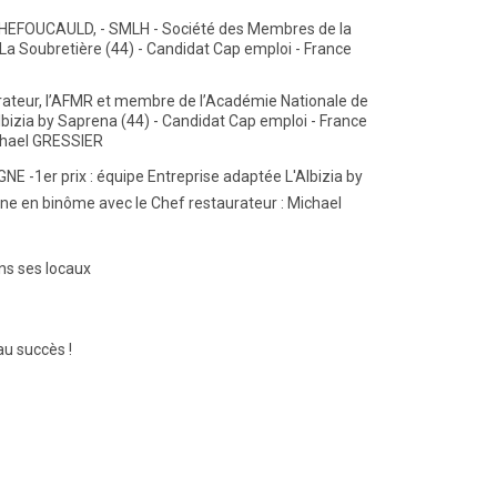
HEFOUCAULD, - SMLH - Société des Membres de la
t La Soubretière (44) - Candidat Cap emploi - France
rateur, l’AFMR et membre de l’Académie Nationale de
lbizia by Saprena (44) - Candidat Cap emploi - France
ichael GRESSIER
-1er prix : équipe Entreprise adaptée L'Albizia by
Jane en binôme avec le Chef restaurateur : Michael
ans ses locaux
au succès !