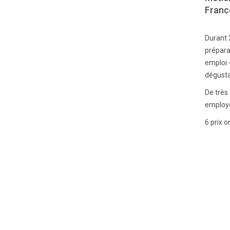
France
Durant 2
prépara
emploi -
dégusta
De très 
employe
6 prix o