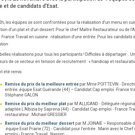
 et de candidats d’Esat.
h, les équipes se sont confrontées pour la réalisation d’un menu en cuisi
tion d’un plat et d’un dessert. Pour le chef Maître Restaurateur ou de l
 France Travail en cuisine : réalisation d’une entrée. Pour les candidats e
tion
belles réalisations pour tous les participants ! Difficiles à départager .
urs de ce secteur en tension de recrutement : « handicap et restauration
nt été remis
Remise du prix de la meilleure entrée
par Mme POITTEVIN - Directric
entrée: équipe Esat Guérande (44) – Candidat Cap emploi -France trava
Stéphane GALON
Remise du prix du meilleur plat
par M ALLIGAND - Déléguée régionale 
adaptée L'Albizia by Saprena (44) - Candidat Cap emploi - France Tra
restaurateur : Michael GRESSIER
Remise du prix du meilleur dessert
par M JOINAIE – Responsable du
:équipe Esat Prairie (72) - Candidat pour l’entrée : Marin avec le Che
emploi - France Travail : Nassim