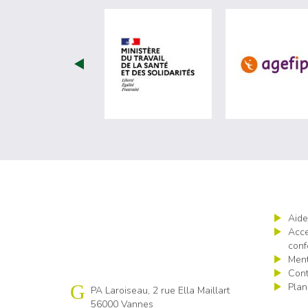
visiter les site de Minist
Aide
Acce
conf
Ment
Cont
Plan
Cap emploi 56
PA Laroiseau, 2 rue Ella Maillart
56000 Vannes