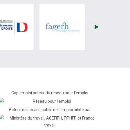
re)
site de France Travail (nouvelle fenêtre)
visiter les site de Défenseur des droits (nouvelle fenêtr
visiter les site de Fagerh (
Cap emploi acteur du réseau pour l’emploi
Acteur du service public de l'emploi piloté par