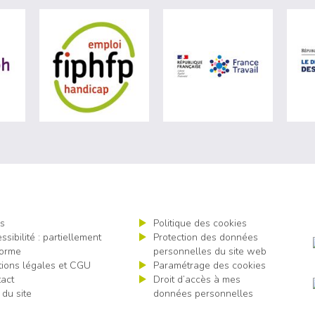
ère du travail (nouvelle fenêtre)
visiter les site de Agefiph (nouvelle fenêtre)
visiter les site de Fiphfp (nouvelle fenêt
visiter les 
s
Politique des cookies
ssibilité : partiellement
Protection des données
orme
personnelles du site web
ions légales et CGU
Paramétrage des cookies
act
Droit d’accès à mes
 du site
données personnelles