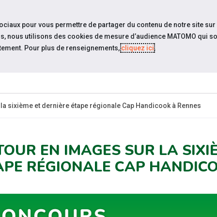
travel_explore
settings_accessibility
Sites du réseau
Acc
sociaux pour vous permettre de partager du contenu de notre site sur
eurs, nous utilisons des cookies de mesure d’audience MATOMO qui so
tement. Pour plus de renseignements,
cliquez ici
.
 SOMMES-
ESPACE
ÉVÉNEMENTS
ACTUA
NOUS ?
EMPLOYEUR
la sixième et dernière étape régionale Cap Handicook à Rennes
TOUR EN IMAGES SUR LA SIXI
APE RÉGIONALE CAP HANDIC