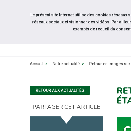
Accéder à notre page Youtube
Accéder à notre page Linkedin
Aller à la navigation
Le présent site Internet utilise des cookies réseaux 
Aller au contenu
réseaux sociaux et visionner des vidéos. Par aill
exempts de recueil du consen
QUI
Accueil
Notre actualité
Retour en images sur 
RE
RETOUR AUX ACTUALITÉS
ÉT
PARTAGER CET ARTICLE