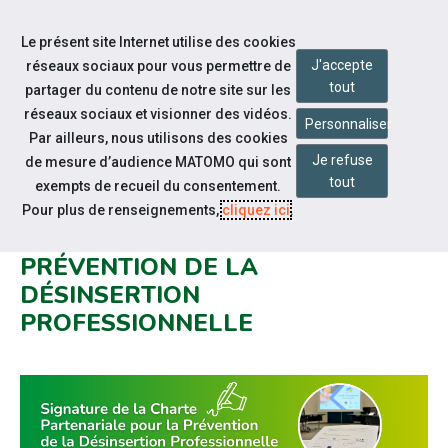
Accéder à notre page Youtube
Accéder à notre page Linkedin
Aller à la navigation
Le présent site Internet utilise des cookies
Aller au contenu
J'accepte
réseaux sociaux pour vous permettre de
tout
partager du contenu de notre site sur les
réseaux sociaux et visionner des vidéos.
Personnaliser
Par ailleurs, nous utilisons des cookies
Je refuse
de mesure d’audience MATOMO qui sont
Notre actualité
tout
exempts de recueil du consentement.
SIGNATURE DE LA CHARTE
Pour plus de renseignements,
cliquez ici
.
PARTENARIALE POUR LA
PRÉVENTION DE LA
DÉSINSERTION
PROFESSIONNELLE