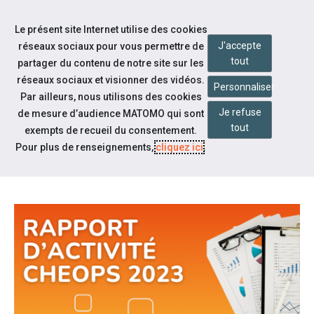
Accéder à notre page Youtube
Accéder à notre page Linkedin
Aller à la navigation
Le présent site Internet utilise des cookies
Aller au contenu
J'accepte
réseaux sociaux pour vous permettre de
tout
partager du contenu de notre site sur les
réseaux sociaux et visionner des vidéos.
Personnaliser
Par ailleurs, nous utilisons des cookies
Je refuse
de mesure d’audience MATOMO qui sont
Notre actualité
tout
exempts de recueil du consentement.
SORTIE DU RAPPORT D'ACTIVITÉ
Pour plus de renseignements,
cliquez ici
.
2023 CHEOPS