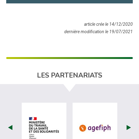
article crée le 14/12/2020
dernière modification le 19/07/2021
LES PARTENARIATS
visiter les site de Ministère du travail (
visiter les si