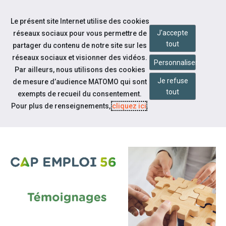
Accéder à notre page Youtube
Accéder à notre page Linkedin
Aller à la navigation
Le présent site Internet utilise des cookies
Aller au contenu
J'accepte
réseaux sociaux pour vous permettre de
tout
partager du contenu de notre site sur les
réseaux sociaux et visionner des vidéos.
Personnaliser
Par ailleurs, nous utilisons des cookies
Je refuse
de mesure d’audience MATOMO qui sont
Notre actualité
tout
exempts de recueil du consentement.
DÉCOUVREZ LE TÉMOIGNAGE
Pour plus de renseignements,
cliquez ici
.
D'UNE ALTERNANCE RÉUSSIE